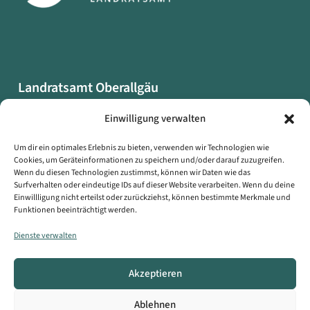
Landratsamt Oberallgäu
Oberallgäuer Platz 2
Einwilligung verwalten
87527 Sonthofen
Um dir ein optimales Erlebnis zu bieten, verwenden wir Technologien wie
Cookies, um Geräteinformationen zu speichern und/oder darauf zuzugreifen.
Datenschutzerklärung
Wenn du diesen Technologien zustimmst, können wir Daten wie das
Impressum
Surfverhalten oder eindeutige IDs auf dieser Website verarbeiten. Wenn du deine
Einwillligung nicht erteilst oder zurückziehst, können bestimmte Merkmale und
Erklärung zur Barrierefreiheit
Funktionen beeinträchtigt werden.
Symbole auf dieser Webseite
Dienste verwalten
Kontakt
Akzeptieren
Copyright © Landratsamt Oberallgäu
Ablehnen