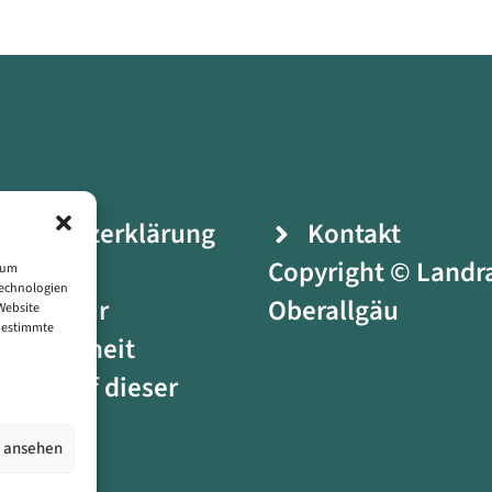
enschutzerklärung
Kontakt
ressum
Copyright © Landr
, um
Technologien
ärung zur
Oberallgäu
Website
 bestimmte
ierefreiheit
bole auf dieser
seite
n ansehen