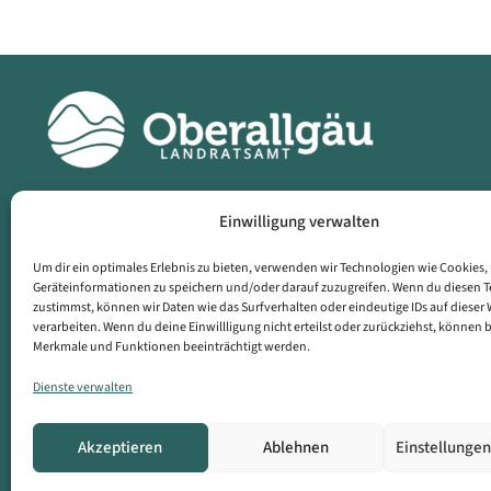
Einwilligung verwalten
Landratsamt
Dat
Oberallgäu
Imp
Um dir ein optimales Erlebnis zu bieten, verwenden wir Technologien wie Cookies
Geräteinformationen zu speichern und/oder darauf zuzugreifen. Wenn du diesen 
Oberallgäuer Platz
Erkl
zustimmst, können wir Daten wie das Surfverhalten oder eindeutige IDs auf dieser 
verarbeiten. Wenn du deine Einwillligung nicht erteilst oder zurückziehst, können
2
Barr
Merkmale und Funktionen beeinträchtigt werden.
87527 Sonthofen
Sym
Dienste verwalten
Web
Akzeptieren
Ablehnen
Einstellunge