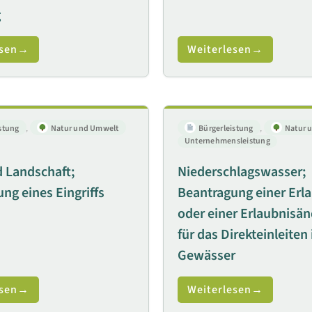
g
sen
Weiterlesen
stung
,
Natur und Umwelt
Bürgerleistung
,
Natur 
Unternehmensleistung
 Landschaft;
Niederschlagswasser;
ng eines Eingriffs
Beantragung einer Erl
oder einer Erlaubnisä
für das Direkteinleiten 
Gewässer
sen
Weiterlesen