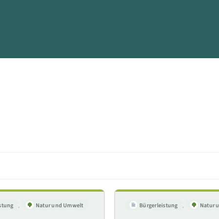
stung
,
Natur und Umwelt
Bürgerleistung
,
Natur 