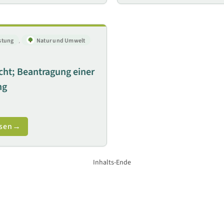
stung
,
Natur und Umwelt
ht; Beantragung einer
ng
sen
Inhalts-Ende