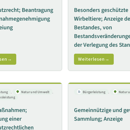
utzrecht; Beantragung
Besonders geschützte
snahmegenehmigung
Wirbeltiere; Anzeige d
eiung
Bestandes, von
Bestandsveränderunge
der Verlegung des Sta
sen
Weiterlesen
stung
,
Natur und Umwelt
,
Bürgerleistung
,
Natur 
sleistung
aßnahmen;
Gemeinnützige und ge
ung einer
Sammlung; Anzeige
tzrechtlichen