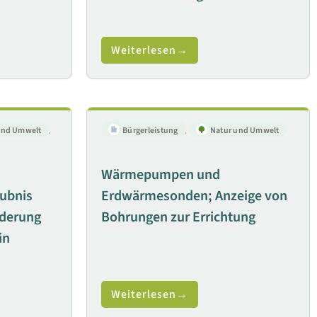
Weiterlesen
und Umwelt
,
Bürgerleistung
,
Natur und Umwelt
Wärmepumpen und
aubnis
Erdwärmesonden; Anzeige von
nderung
Bohrungen zur Errichtung
in
Weiterlesen