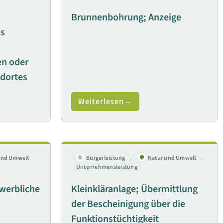
Brunnenbohrung; Anzeige
es
n oder
ndortes
Weiterlesen
und Umwelt
Bürgerleistung
,
Natur und Umwelt
,
Unternehmensleistung
werbliche
Kleinkläranlage; Übermittlung
der Bescheinigung über die
Funktionstüchtigkeit