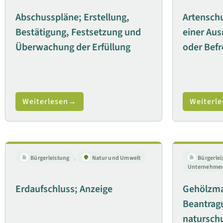
Abschusspläne; Erstellung,
Artensch
Bestätigung, Festsetzung und
einer Au
Überwachung der Erfüllung
oder Befr
Weiterlesen
Weiterle
Bürgerleistung
,
Natur und Umwelt
Bürgerlei
Unternehmen
Erdaufschluss; Anzeige
Gehölzm
Beantrag
naturschu