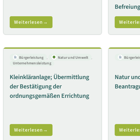
Befreiun
Weiterlesen
Weiterle
Bürgerleistung
,
Natur und Umwelt
,
Bürgerlei
Unternehmensleistung
Kleinkläranlage; Übermittlung
Natur und
der Bestätigung der
Beantragu
ordnungsgemäßen Errichtung
Weiterlesen
Weiterle