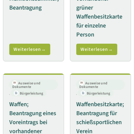
Beantragung
grüner
Waffenbesitzkarte
für einzelne
Person
Weiterlesen
Weiterlesen
Ausweise und
Ausweise und
Dokumente
Dokumente
,
Bürgerleistung
,
Bürgerleistung
Waffen;
Waffenbesitzkarte;
Beantragung eines
Beantragung für
Voreintrags bei
schießsportlichen
vorhandener
Verein