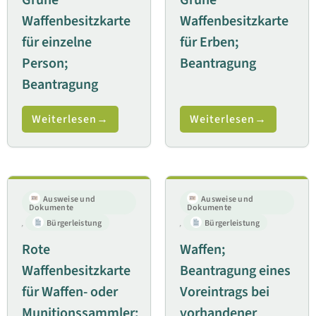
Grüne
Grüne
Waffenbesitzkarte
Waffenbesitzkarte
für einzelne
für Erben;
Person;
Beantragung
Beantragung
Weiterlesen
Weiterlesen
Ausweise und
Ausweise und
Dokumente
Dokumente
,
Bürgerleistung
,
Bürgerleistung
Rote
Waffen;
Waffenbesitzkarte
Beantragung eines
für Waffen- oder
Voreintrags bei
Munitionssammler;
vorhandener