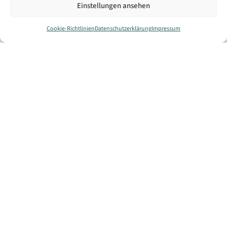
Einstellungen ansehen
Cookie-Richtlinien
Datenschutzerklärung
Impressum
Arbeit und Beruf
,
Arbeit und Beruf
,
Bürgerleistung
Gewerbe
,
Unternehmensleistung
Freie
Gaststättenerlaubnis
Förderung;
Beantragung
Beantragung
Weiterlesen
Weiterlesen
Arbeit und Beruf
,
Arbeit und Beruf
,
Bürgerleistung
,
Bürgerleistung