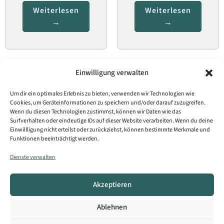
Weiterlesen
Weiterlesen
Einwilligung verwalten
Arbeit und Beruf
,
Arbeit und Beruf
,
Um dir ein optimales Erlebnis zu bieten, verwenden wir Technologien wie
Cookies, um Geräteinformationen zu speichern und/oder darauf zuzugreifen.
Bürgerleistung
Bürgerleistung
Wenn du diesen Technologien zustimmst, können wir Daten wie das
Surfverhalten oder eindeutige IDs auf dieser Website verarbeiten. Wenn du deine
Eingliederungszuschuss;
Einstiegsgeld;
Einwillligung nicht erteilst oder zurückziehst, können bestimmte Merkmale und
Beantragung beim
Beantragung
Funktionen beeinträchtigt werden.
Jobcenter
Dienste verwalten
Weiterlesen
Weiterlesen
Akzeptieren
Ablehnen