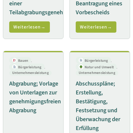
einer
Beantragung eines
Teilabgrabungsgenehmigung
Vorbescheids
Weiterlesen
Weiterlesen
Bauen
,
Bürgerleistung
,
Bürgerleistung
,
Natur und Umwelt
,
Unternehmensleistung
Unternehmensleistung
Abgrabung; Vorlage
Abschusspläne;
von Unterlagen zur
Erstellung,
genehmigungsfreien
Bestätigung,
Abgrabung
Festsetzung und
Überwachung der
Erfüllung