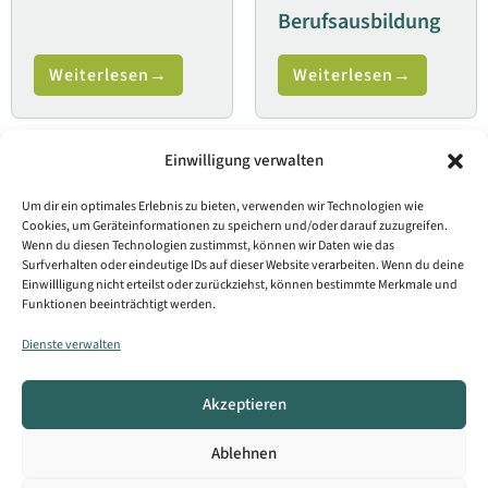
Berufsausbildung
Weiterlesen
Weiterlesen
Einwilligung verwalten
Arbeit und Beruf
,
Arbeit und Beruf
,
Um dir ein optimales Erlebnis zu bieten, verwenden wir Technologien wie
Bürgerleistung
,
Bürgerleistung
,
Cookies, um Geräteinformationen zu speichern und/oder darauf zuzugreifen.
Wenn du diesen Technologien zustimmst, können wir Daten wie das
Migration und
Migration und
Integration
Integration
Surfverhalten oder eindeutige IDs auf dieser Website verarbeiten. Wenn du deine
Einwillligung nicht erteilst oder zurückziehst, können bestimmte Merkmale und
Aufenthaltserlaubnis;
Aufenthaltserlaubnis;
Funktionen beeinträchtigt werden.
Beantragung für den
Beantragung zum
Dienste verwalten
Familiennachzug zu
Zweck des Studiums
Ausländern
Akzeptieren
Weiterlesen
Weiterlesen
Ablehnen