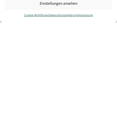
Einstellungen ansehen
Cookie-Richtlinien
Datenschutzerklärung
Impressum
Arbeit und Beruf
,
Arbeit und Beruf
,
Bürgerleistung
,
Berufsausbildung
,
Migration und
Bürgerleistung
Integration
Aufstiegs-BAföG;
Aufenthaltskarten und
Beantragung einer
Bescheinigung über das
Aufstiegsförderung
Daueraufenthaltsrecht für
Freizügigkeitsberechtigte;
Beantragung
Weiterlesen
Weiterlesen