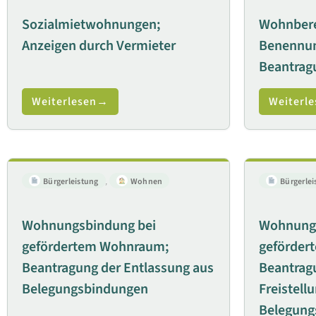
Sozialmietwohnungen;
Wohnbere
Anzeigen durch Vermieter
Benennun
Beantrag
Weiterlesen
Weiterle
Bürgerleistung
,
Wohnen
Bürgerlei
Wohnungsbindung bei
Wohnungs
gefördertem Wohnraum;
geförder
Beantragung der Entlassung aus
Beantragu
Belegungsbindungen
Freistell
Belegung