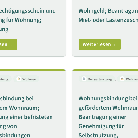
chtigungsschein und
Wohngeld; Beantragun
g für Wohnung;
Miet- oder Lastenzusc
ung
sen
Weiterlesen
stung
,
Wohnen
Bürgerleistung
,
Wohne
bindung bei
Wohnungsbindung bei
tem Wohnraum;
gefördertem Wohnrau
ng einer befristeten
Beantragung einer
ung von
Genehmigung für
sbindungen
Selbstnutzung,