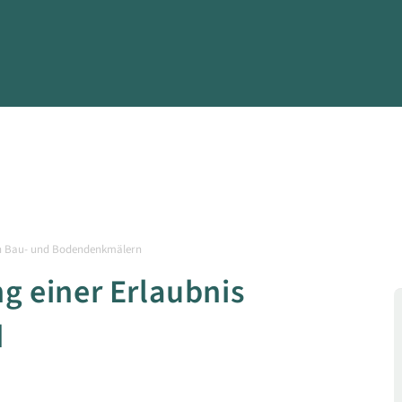
an Bau- und Bodendenkmälern
 einer Erlaubnis
d