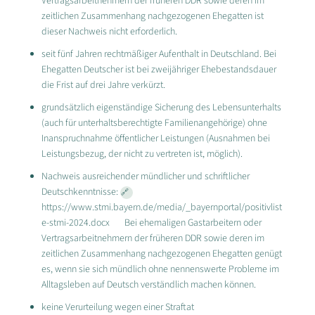
Vertragsarbeitnehmern der früheren DDR sowie deren im
zeitlichen Zusammenhang nachgezogenen Ehegatten ist
dieser Nachweis nicht erforderlich.
seit fünf Jahren rechtmäßiger Aufenthalt in Deutschland. Bei
Ehegatten Deutscher ist bei zweijähriger Ehebestandsdauer
die Frist auf drei Jahre verkürzt.
grundsätzlich eigenständige Sicherung des Lebensunterhalts
(auch für unterhaltsberechtigte Familienangehörige) ohne
Inanspruchnahme öffentlicher Leistungen (Ausnahmen bei
Leistungsbezug, der nicht zu vertreten ist, möglich).
Nachweis ausreichender mündlicher und schriftlicher
Deutschkenntnisse:
https://www.stmi.bayern.de/media/_bayernportal/positivlist
e-stmi-2024.docx
Bei ehemaligen Gastarbeitern oder
Vertragsarbeitnehmern der früheren DDR sowie deren im
zeitlichen Zusammenhang nachgezogenen Ehegatten genügt
es, wenn sie sich mündlich ohne nennenswerte Probleme im
Alltagsleben auf Deutsch verständlich machen können.
keine Verurteilung wegen einer Straftat