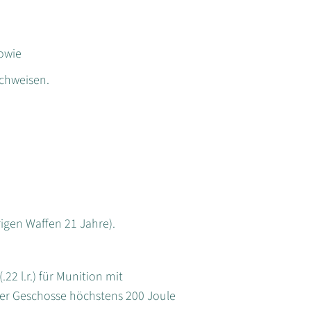
owie
chweisen.
rigen Waffen 21 Jahre).
22 l.r.) für Munition mit
r Geschosse höchstens 200 Joule