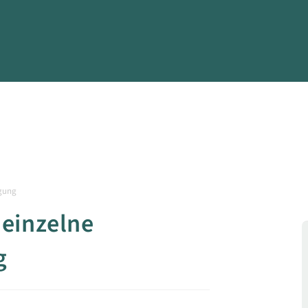
agung
 einzelne
g