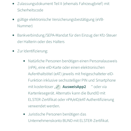
Zulassungsdokument Teil II (ehemals Fahrzeugbrief) mit
Sicherheitscode
gültige elektronische Versicherungsbestätigung (eVB-
Nummer)
Bankverbindung/SEPA-Mandat für den Einzug der Kfz-Steuer
der Halterin oder des Halters
Zur Identifizierung:
Natürliche Personen benötigen einen Personalausweis
(nPA), eine eID-Karte oder einen elektronischen
Aufenthaltstitel (eAT) jeweils mit freigeschalteter eID-
Funktion inklusive sechsstelliger PIN und Smartphone
mit kostenloser „
AusweisApp2
“ oder via
Kartenlesegerät. Alternativ kann die BundID mit
ELSTER-Zertifikat oder nPA/eID/eAT-Authentifizierung
verwendet werden.
Juristische Personen benötigen das
Unternehmenskonto BUND mit ELSTER-Zertifikat.