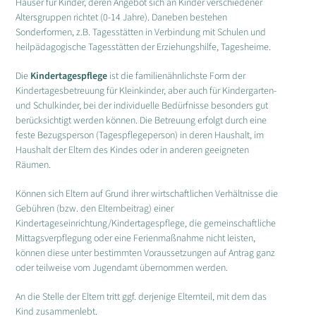
Häuser für Kinder, deren Angebot sich an Kinder verschiedener
Altersgruppen richtet (0-14 Jahre). Daneben bestehen
Sonderformen, z.B. Tagesstätten in Verbindung mit Schulen und
heilpädagogische Tagesstätten der Erziehungshilfe, Tagesheime.
Die
Kindertagespflege
ist die familienähnlichste Form der
Kindertagesbetreuung für Kleinkinder, aber auch für Kindergarten-
und Schulkinder, bei der individuelle Bedürfnisse besonders gut
berücksichtigt werden können. Die Betreuung erfolgt durch eine
feste Bezugsperson (Tagespflegeperson) in deren Haushalt, im
Haushalt der Eltern des Kindes oder in anderen geeigneten
Räumen.
Können sich Eltern auf Grund ihrer wirtschaftlichen Verhältnisse die
Gebühren (bzw. den Elternbeitrag) einer
Kindertageseinrichtung/Kindertagespflege, die gemeinschaftliche
Mittagsverpflegung oder eine Ferienmaßnahme nicht leisten,
können diese unter bestimmten Voraussetzungen auf Antrag ganz
oder teilweise vom Jugendamt übernommen werden.
An die Stelle der Eltern tritt ggf. derjenige Elternteil, mit dem das
Kind zusammenlebt.