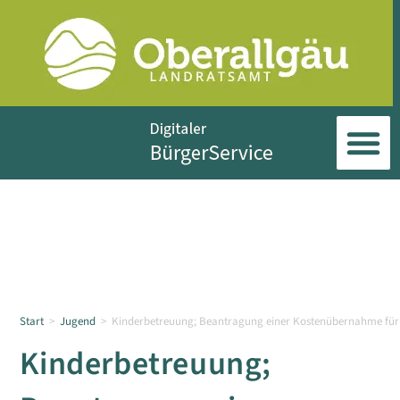
Start
>
Jugend
>
Kinderbetreuung; Beantragung einer Kostenübernahme für K
Kinderbetreuung;