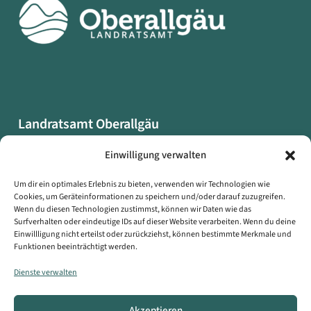
Landratsamt Oberallgäu
Oberallgäuer Platz 2
Einwilligung verwalten
87527 Sonthofen
Um dir ein optimales Erlebnis zu bieten, verwenden wir Technologien wie
Cookies, um Geräteinformationen zu speichern und/oder darauf zuzugreifen.
Datenschutzerklärung
Wenn du diesen Technologien zustimmst, können wir Daten wie das
Impressum
Surfverhalten oder eindeutige IDs auf dieser Website verarbeiten. Wenn du deine
Einwillligung nicht erteilst oder zurückziehst, können bestimmte Merkmale und
Erklärung zur Barrierefreiheit
Funktionen beeinträchtigt werden.
Symbole auf dieser Webseite
Dienste verwalten
Kontakt
Akzeptieren