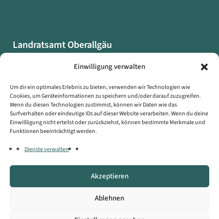
Landratsamt Oberallgäu
Oberallgäuer Platz 2
Einwilligung verwalten
87527 Sonthofen
Um dir ein optimales Erlebnis zu bieten, verwenden wir Technologien wie
Cookies, um Geräteinformationen zu speichern und/oder darauf zuzugreifen.
Datenschutzerklärung
Wenn du diesen Technologien zustimmst, können wir Daten wie das
Impressum
Surfverhalten oder eindeutige IDs auf dieser Website verarbeiten. Wenn du deine
Einwillligung nicht erteilst oder zurückziehst, können bestimmte Merkmale und
Erklärung zur Barrierefreiheit
Funktionen beeinträchtigt werden.
Symbole auf dieser Webseite
Dienste verwalten
Kontakt
Akzeptieren
Copyright © Landratsamt Oberallgäu
Ablehnen