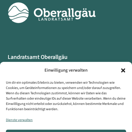
Landratsamt Oberallgäu
Oberallgäuer Platz 2
Einwilligung verwalten
87527 Sonthofen
Um dir ein optimales Erlebnis zu bieten, verwenden wir Technologien wie
Cookies, um Geräteinformationen zu speichern und/oder darauf zuzugreifen.
Datenschutzerklärung
Wenn du diesen Technologien zustimmst, können wir Daten wie das
Impressum
Surfverhalten oder eindeutige IDs auf dieser Website verarbeiten. Wenn du deine
Einwillligung nicht erteilst oder zurückziehst, können bestimmte Merkmale und
Erklärung zur Barrierefreiheit
Funktionen beeinträchtigt werden.
Symbole auf dieser Webseite
Dienste verwalten