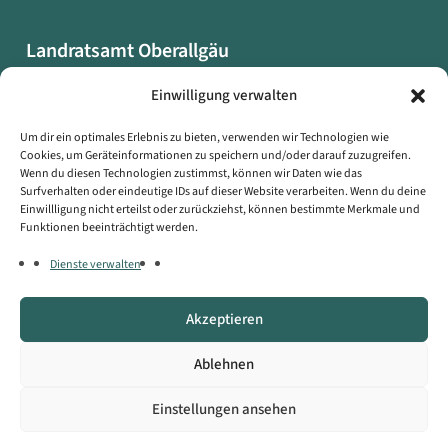
Landratsamt Oberallgäu
Oberallgäuer Platz 2
Einwilligung verwalten
87527 Sonthofen
Um dir ein optimales Erlebnis zu bieten, verwenden wir Technologien wie
Cookies, um Geräteinformationen zu speichern und/oder darauf zuzugreifen.
Datenschutzerklärung
Wenn du diesen Technologien zustimmst, können wir Daten wie das
Impressum
Surfverhalten oder eindeutige IDs auf dieser Website verarbeiten. Wenn du deine
Einwillligung nicht erteilst oder zurückziehst, können bestimmte Merkmale und
Erklärung zur Barrierefreiheit
Funktionen beeinträchtigt werden.
Symbole auf dieser Webseite
Dienste verwalten
Kontakt
Akzeptieren
Copyright © Landratsamt Oberallgäu
Ablehnen
Einstellungen ansehen