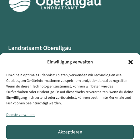
Landratsamt Oberallgäu
Oberallgäuer Platz 2
Einwilligung verwalten
87527 Sonthofen
Um dir ein optimales Erlebnis zu bieten, verwenden wir Technologien wie
Cookies, um Geräteinformationen zu speichern und/oder darauf zuzugreifen.
Datenschutzerklärung
Wenn du diesen Technologien zustimmst, können wir Daten wie das
Impressum
Surfverhalten oder eindeutige IDs auf dieser Website verarbeiten. Wenn du deine
Einwillligung nicht erteilst oder zurückziehst, können bestimmte Merkmale und
Erklärung zur Barrierefreiheit
Funktionen beeinträchtigt werden.
Symbole auf dieser Webseite
Dienste verwalten
Kontakt
Akzeptieren
Copyright © Landratsamt Oberallgäu