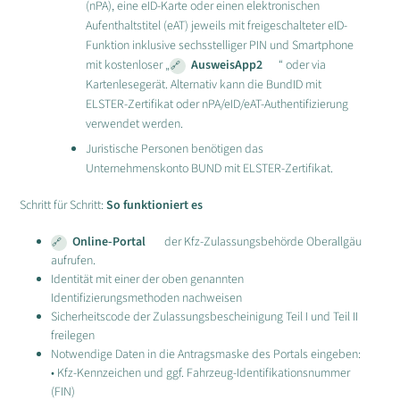
(nPA), eine eID-Karte oder einen elektronischen
Aufenthaltstitel (eAT) jeweils mit freigeschalteter eID-
Funktion inklusive sechsstelliger PIN und Smartphone
mit kostenloser „
AusweisApp2
“ oder via
Kartenlesegerät. Alternativ kann die BundID mit
ELSTER-Zertifikat oder nPA/eID/eAT-Authentifizierung
verwendet werden.
Juristische Personen benötigen das
Unternehmenskonto BUND mit ELSTER-Zertifikat.
Schritt für Schritt:
So funktioniert es
Online-Portal
der Kfz-Zulassungsbehörde Oberallgäu
aufrufen.
Identität mit einer der oben genannten
Identifizierungsmethoden nachweisen
Sicherheitscode der Zulassungsbescheinigung Teil I und Teil II
freilegen
Notwendige Daten in die Antragsmaske des Portals eingeben:
• Kfz-Kennzeichen und ggf. Fahrzeug-Identifikationsnummer
(FIN)