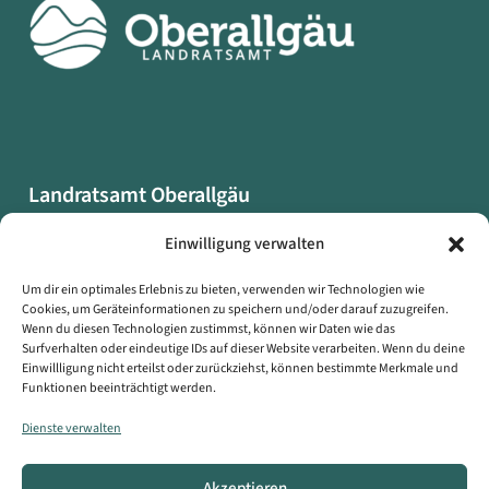
Landratsamt Oberallgäu
Oberallgäuer Platz 2
Einwilligung verwalten
87527 Sonthofen
Um dir ein optimales Erlebnis zu bieten, verwenden wir Technologien wie
Cookies, um Geräteinformationen zu speichern und/oder darauf zuzugreifen.
Datenschutzerklärung
Wenn du diesen Technologien zustimmst, können wir Daten wie das
Impressum
Surfverhalten oder eindeutige IDs auf dieser Website verarbeiten. Wenn du deine
Einwillligung nicht erteilst oder zurückziehst, können bestimmte Merkmale und
Erklärung zur Barrierefreiheit
Funktionen beeinträchtigt werden.
Symbole auf dieser Webseite
Dienste verwalten
Kontakt
Akzeptieren