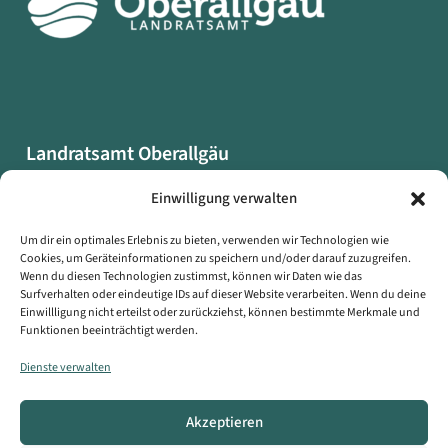
Landratsamt Oberallgäu
Oberallgäuer Platz 2
Einwilligung verwalten
87527 Sonthofen
Um dir ein optimales Erlebnis zu bieten, verwenden wir Technologien wie
Cookies, um Geräteinformationen zu speichern und/oder darauf zuzugreifen.
Datenschutzerklärung
Wenn du diesen Technologien zustimmst, können wir Daten wie das
Impressum
Surfverhalten oder eindeutige IDs auf dieser Website verarbeiten. Wenn du deine
Einwillligung nicht erteilst oder zurückziehst, können bestimmte Merkmale und
Erklärung zur Barrierefreiheit
Funktionen beeinträchtigt werden.
Symbole auf dieser Webseite
Dienste verwalten
Kontakt
Akzeptieren
Copyright © Landratsamt Oberallgäu