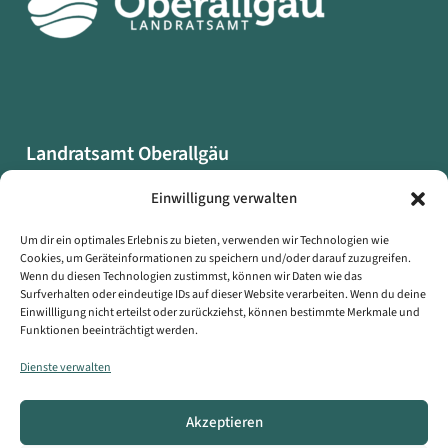
Landratsamt Oberallgäu
Oberallgäuer Platz 2
Einwilligung verwalten
87527 Sonthofen
Um dir ein optimales Erlebnis zu bieten, verwenden wir Technologien wie
Cookies, um Geräteinformationen zu speichern und/oder darauf zuzugreifen.
Datenschutzerklärung
Wenn du diesen Technologien zustimmst, können wir Daten wie das
Impressum
Surfverhalten oder eindeutige IDs auf dieser Website verarbeiten. Wenn du deine
Einwillligung nicht erteilst oder zurückziehst, können bestimmte Merkmale und
Erklärung zur Barrierefreiheit
Funktionen beeinträchtigt werden.
Symbole auf dieser Webseite
Dienste verwalten
Kontakt
Akzeptieren
Copyright © Landratsamt Oberallgäu