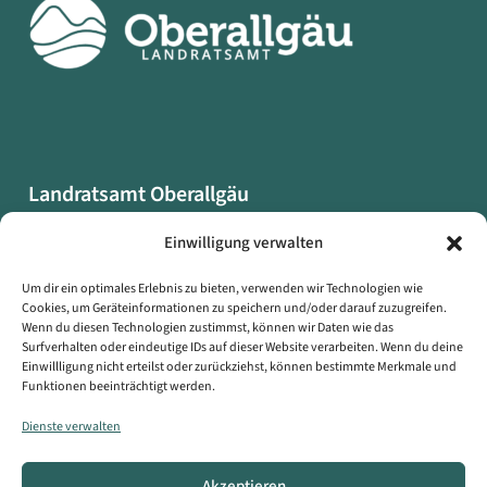
Landratsamt Oberallgäu
Oberallgäuer Platz 2
Einwilligung verwalten
87527 Sonthofen
Um dir ein optimales Erlebnis zu bieten, verwenden wir Technologien wie
Cookies, um Geräteinformationen zu speichern und/oder darauf zuzugreifen.
Datenschutzerklärung
Wenn du diesen Technologien zustimmst, können wir Daten wie das
Impressum
Surfverhalten oder eindeutige IDs auf dieser Website verarbeiten. Wenn du deine
Einwillligung nicht erteilst oder zurückziehst, können bestimmte Merkmale und
Erklärung zur Barrierefreiheit
Funktionen beeinträchtigt werden.
Symbole auf dieser Webseite
Dienste verwalten
Kontakt
Akzeptieren