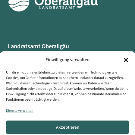
Landratsamt Oberallgäu
Oberallgäuer Platz 2
Einwilligung verwalten
87527 Sonthofen
Um dir ein optimales Erlebnis zu bieten, verwenden wir Technologien wie
Cookies, um Geräteinformationen zu speichern und/oder darauf zuzugreifen.
Datenschutzerklärung
Wenn du diesen Technologien zustimmst, können wir Daten wie das
Impressum
Surfverhalten oder eindeutige IDs auf dieser Website verarbeiten. Wenn du deine
Einwillligung nicht erteilst oder zurückziehst, können bestimmte Merkmale und
Erklärung zur Barrierefreiheit
Funktionen beeinträchtigt werden.
Symbole auf dieser Webseite
Dienste verwalten
Kontakt
Akzeptieren
Copyright © Landratsamt Oberallgäu