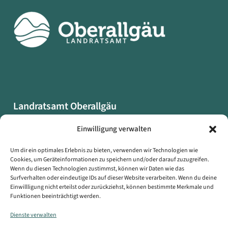
Landratsamt Oberallgäu
Oberallgäuer Platz 2
Einwilligung verwalten
87527 Sonthofen
Um dir ein optimales Erlebnis zu bieten, verwenden wir Technologien wie
Cookies, um Geräteinformationen zu speichern und/oder darauf zuzugreifen.
Datenschutzerklärung
Wenn du diesen Technologien zustimmst, können wir Daten wie das
Impressum
Surfverhalten oder eindeutige IDs auf dieser Website verarbeiten. Wenn du deine
Einwillligung nicht erteilst oder zurückziehst, können bestimmte Merkmale und
Erklärung zur Barrierefreiheit
Funktionen beeinträchtigt werden.
Symbole auf dieser Webseite
Dienste verwalten