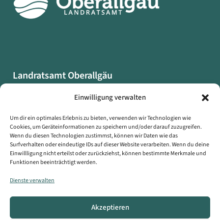
Landratsamt Oberallgäu
Oberallgäuer Platz 2
Einwilligung verwalten
87527 Sonthofen
Um dir ein optimales Erlebnis zu bieten, verwenden wir Technologien wie
Cookies, um Geräteinformationen zu speichern und/oder darauf zuzugreifen.
Datenschutzerklärung
Wenn du diesen Technologien zustimmst, können wir Daten wie das
Impressum
Surfverhalten oder eindeutige IDs auf dieser Website verarbeiten. Wenn du deine
Einwillligung nicht erteilst oder zurückziehst, können bestimmte Merkmale und
Erklärung zur Barrierefreiheit
Funktionen beeinträchtigt werden.
Symbole auf dieser Webseite
Dienste verwalten
Kontakt
Akzeptieren
Copyright © Landratsamt Oberallgäu