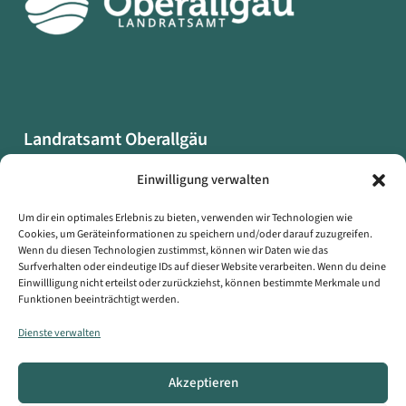
Landratsamt Oberallgäu
Oberallgäuer Platz 2
Einwilligung verwalten
87527 Sonthofen
Um dir ein optimales Erlebnis zu bieten, verwenden wir Technologien wie
Cookies, um Geräteinformationen zu speichern und/oder darauf zuzugreifen.
Datenschutzerklärung
Wenn du diesen Technologien zustimmst, können wir Daten wie das
Impressum
Surfverhalten oder eindeutige IDs auf dieser Website verarbeiten. Wenn du deine
Einwillligung nicht erteilst oder zurückziehst, können bestimmte Merkmale und
Erklärung zur Barrierefreiheit
Funktionen beeinträchtigt werden.
Symbole auf dieser Webseite
Dienste verwalten
Kontakt
Akzeptieren
Copyright © Landratsamt Oberallgäu