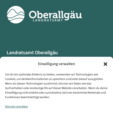
Landratsamt Oberallgäu
Oberallgäuer Platz 2
Einwilligung verwalten
87527 Sonthofen
Um dir ein optimales Erlebnis zu bieten, verwenden wir Technologien wie
Cookies, um Geräteinformationen zu speichern und/oder darauf zuzugreifen.
Datenschutzerklärung
Wenn du diesen Technologien zustimmst, können wir Daten wie das
Impressum
Surfverhalten oder eindeutige IDs auf dieser Website verarbeiten. Wenn du deine
Einwillligung nicht erteilst oder zurückziehst, können bestimmte Merkmale und
Erklärung zur Barrierefreiheit
Funktionen beeinträchtigt werden.
Symbole auf dieser Webseite
Dienste verwalten