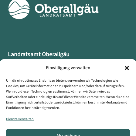
Landratsamt Oberallgäu
Oberallgäuer Platz 2
Einwilligung verwalten
87527 Sonthofen
Um dir ein optimales Erlebnis zu bieten, verwenden wir Technologien wie
Cookies, um Geräteinformationen zu speichern und/oder darauf zuzugreifen.
Datenschutzerklärung
Wenn du diesen Technologien zustimmst, können wir Daten wie das
Impressum
Surfverhalten oder eindeutige IDs auf dieser Website verarbeiten. Wenn du deine
Einwillligung nicht erteilst oder zurückziehst, können bestimmte Merkmale und
Erklärung zur Barrierefreiheit
Funktionen beeinträchtigt werden.
Symbole auf dieser Webseite
Dienste verwalten
Kontakt
Akzeptieren